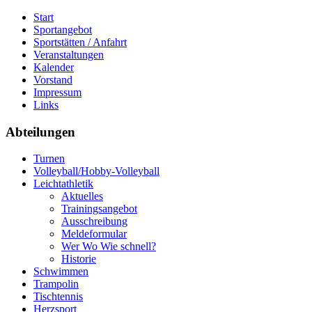
Start
Sportangebot
Sportstätten / Anfahrt
Veranstaltungen
Kalender
Vorstand
Impressum
Links
Abteilungen
Turnen
Volleyball/Hobby-Volleyball
Leichtathletik
Aktuelles
Trainingsangebot
Ausschreibung
Meldeformular
Wer Wo Wie schnell?
Historie
Schwimmen
Trampolin
Tischtennis
Herzsport